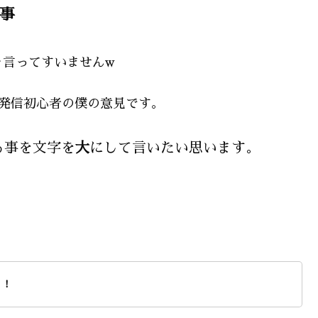
る事
を言ってすいませんw
情報発信初心者の僕の意見です。
る事を文字を
大
にして言いたい思います。
！！