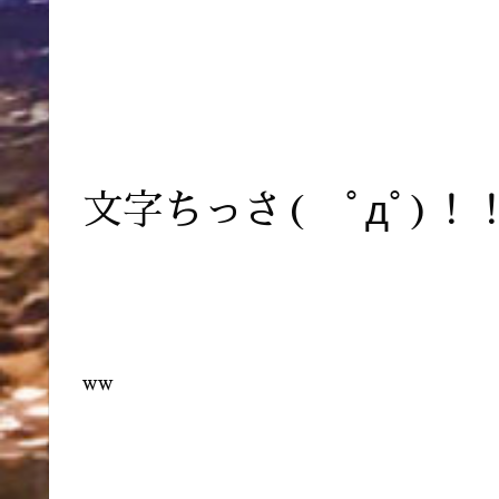
文字ちっさ( ﾟдﾟ)
ww