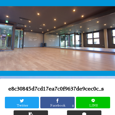
e8c30845d7cd17ea7c0f9637de9cec0c_s
Twitter
Facebook
LINE
0