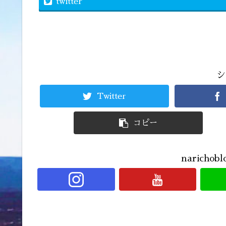
twitter
シ
Twitter
コピー
narich