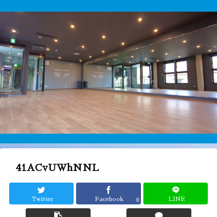
41ACvUWhNNL
Twitter
Facebook
LINE
0