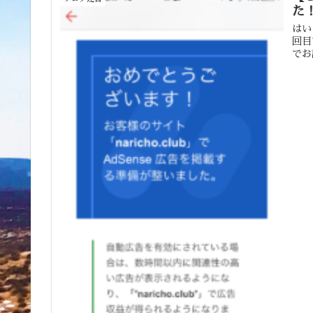
た
はい
回目
でお